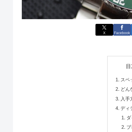
X
Facebook
目
スペ
どん
入手方
ディ
ダ
ブ