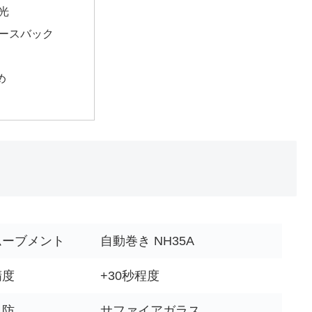
光
ースバック
め
ムーブメント
自動巻き NH35A
精度
+30秒程度
風防
サファイアガラス