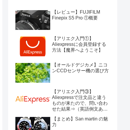
【レビュー】FUJIFILM
Finepix S5 Pro ①概要
【アリエク入門①】
Aliexpressに会員登録する
方法【魔界へようこそ】
【オールドデジカメ】ニコ
ンCCDセンサー機の選び方
【アリエク入門③】
Aliexpressで注文品と違う
ものが来たので、問い合わ
せた結果⇒（英語例文あ
り）
【まとめ】San martin の魅
力