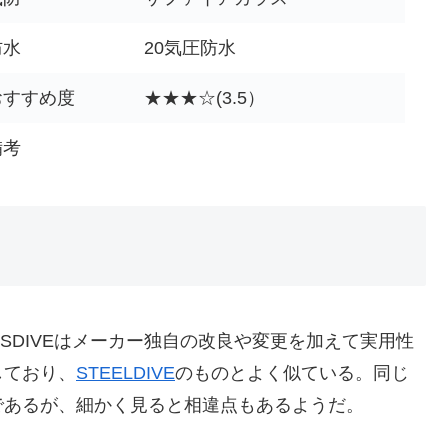
防水
20気圧防水
おすすめ度
★★★☆(3.5）
備考
ESDIVEはメーカー独自の改良や変更を加えて実用性
しており、
STEELDIVE
のものとよく似ている。同じ
であるが、細かく見ると相違点もあるようだ。