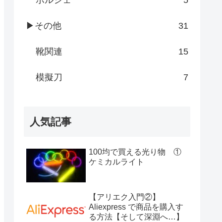
ポルシェ
5
▶その他
31
靴関連
15
模擬刀
7
人気記事
100均で買える光り物 ①
ケミカルライト
【アリエク入門②】
Aliexpress で商品を購入す
る方法【そして深淵へ…】