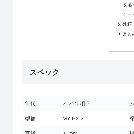
夜
ケ
外箱
まと
スペック
年代
2021年頃？
型番
MY-H3-2
直径
40mm