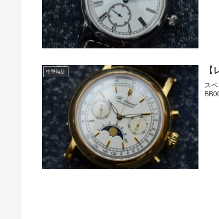
【レ
中華時計
スペ
BB00