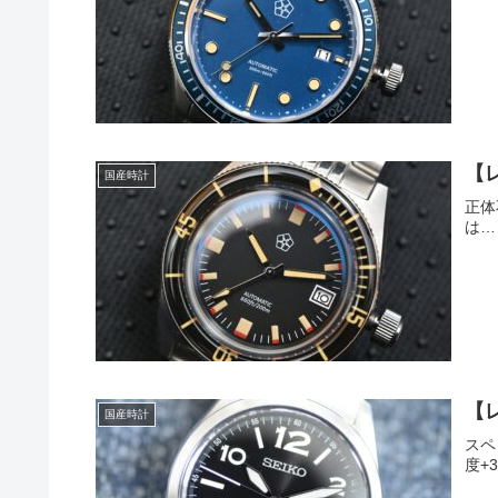
【レ
国産時計
正体
は…
【
国産時計
スペ
度+3.