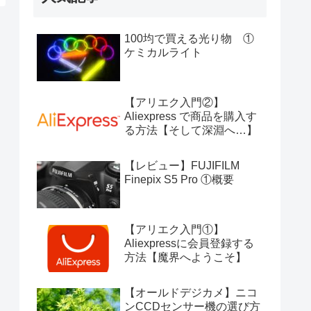
100均で買える光り物 ①
ケミカルライト
【アリエク入門②】
Aliexpress で商品を購入す
る方法【そして深淵へ…】
【レビュー】FUJIFILM
Finepix S5 Pro ①概要
【アリエク入門①】
Aliexpressに会員登録する
方法【魔界へようこそ】
【オールドデジカメ】ニコ
ンCCDセンサー機の選び方