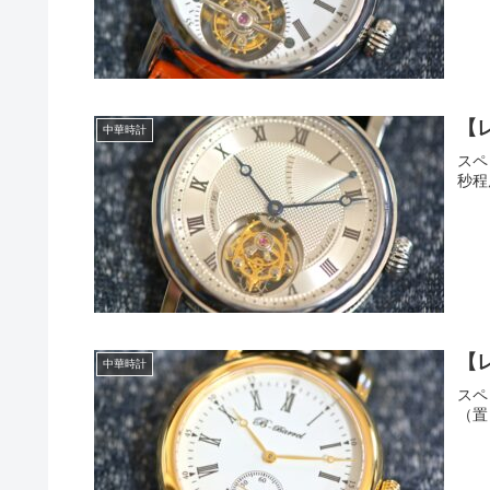
【レ
中華時計
スペ
秒程度
【レ
中華時計
スペ
（置き