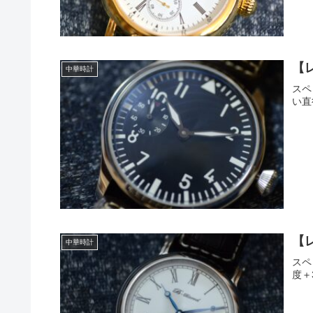
【
中華時計
スペ
い直径
【レ
中華時計
スペ
度＋3