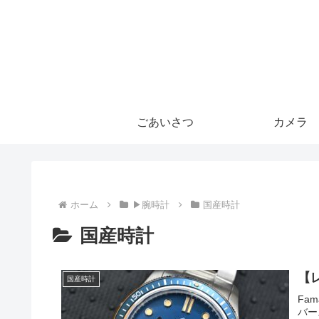
ごあいさつ
カメラ
ホーム
▶腕時計
国産時計
国産時計
【レ
国産時計
Fa
バース