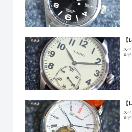
【レ
中華時計
スペ
直径4
【レ
中華時計
スペ
直径3