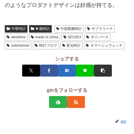
のようなプロダクトデザインは好感が持てる。
中華時計
▶腕時計
中国製腕時計
サブマリーナ
steeldive
made in china
SD1953
ダイバース
submariner
時計ブログ
夜光時計
オマージュウォッチ
シェアする
ginをフォローする
gin