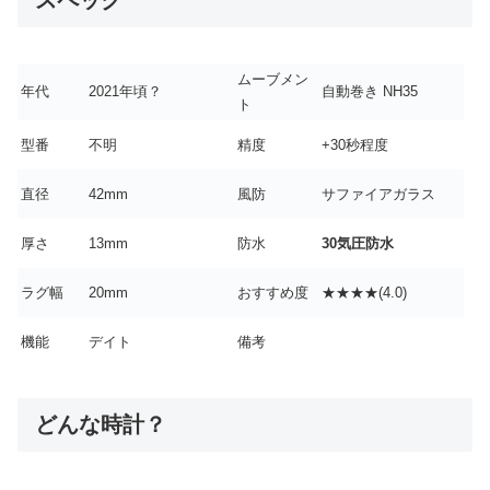
スペック
ムーブメン
年代
2021年頃？
自動巻き NH35
ト
型番
不明
精度
+30秒程度
直径
42mm
風防
サファイアガラス
厚さ
13mm
防水
30気圧防水
ラグ幅
20mm
おすすめ度
★★★★(4.0)
機能
デイト
備考
どんな時計？