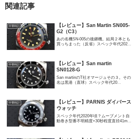
関連記事
【レビュー】San Martin SN005-
中華時計
G2（C3）
あの名機SN-005の後継機。結局２本とも
買っちまった（反省）スペック年代202...
【レビュー】San martin
中華時計
SN0128-G
San martinのT社オマージュその３。その
名は黒港（直球）スペック年代20...
【レビュー】PARNIS ダイバース
中華時計
ウォッチ
スペック年代2020年頃？ムーブメント自
動巻き型番不明精度+30秒程度直径41m...