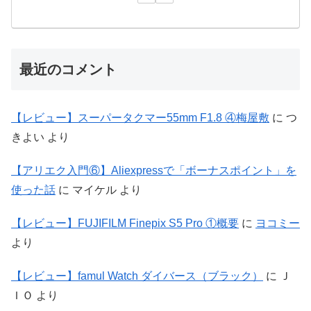
最近のコメント
【レビュー】スーパータクマー55mm F1.8 ④梅屋敷
に
つ
きよい
より
【アリエク入門⑥】Aliexpressで「ボーナスポイント」を
使った話
に
マイケル
より
【レビュー】FUJIFILM Finepix S5 Pro ①概要
に
ヨコミー
より
【レビュー】famul Watch ダイバース（ブラック）
に
Ｊ
ＩＯ
より