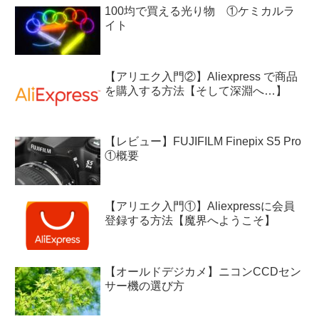
100均で買える光り物 ①ケミカルラ
イト
【アリエク入門②】Aliexpress で商品
を購入する方法【そして深淵へ…】
【レビュー】FUJIFILM Finepix S5 Pro
①概要
【アリエク入門①】Aliexpressに会員
登録する方法【魔界へようこそ】
【オールドデジカメ】ニコンCCDセン
サー機の選び方