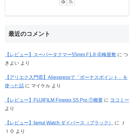
最近のコメント
【レビュー】スーパータクマー55mm F1.8 ④梅屋敷
に
つ
きよい
より
【アリエク入門⑥】Aliexpressで「ボーナスポイント」を
使った話
に
マイケル
より
【レビュー】FUJIFILM Finepix S5 Pro ①概要
に
ヨコミー
より
【レビュー】famul Watch ダイバース（ブラック）
に
Ｊ
ＩＯ
より