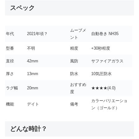
スペック
ムーブメ
年代
2021年頃？
自動巻き NH35
ント
型番
不明
精度
+30秒程度
直径
42mm
風防
サファイアガラス
厚さ
13mm
防水
10気圧防水
おすすめ
ラグ幅
20mm
★★★★(4.0)
度
カラーバリエーショ
機能
デイト
備考
ン（ゴールド）
どんな時計？