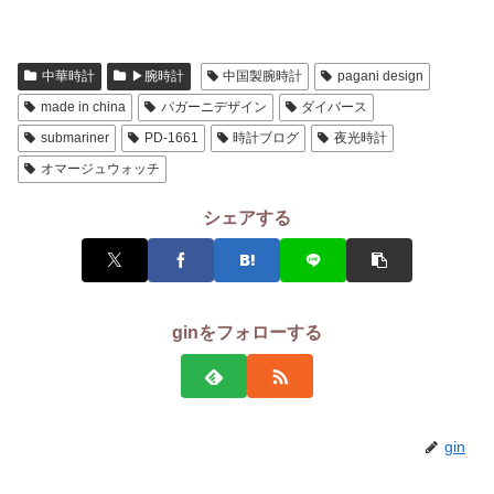
中華時計
▶腕時計
中国製腕時計
pagani design
made in china
パガーニデザイン
ダイバース
submariner
PD-1661
時計ブログ
夜光時計
オマージュウォッチ
シェアする
ginをフォローする
gin