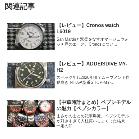
関連記事
【レビュー】Cronos watch
中華時計
L6019
San Martinと双璧をなすオマージュウォ
ッチ界のエース、Cronosについ...
【レビュー】ADDEISDIVE MY-
中華時計
H2
スペック年代2020年頃？ムーブメント自
動巻き NH35A型番SH-JP-MY-...
【中華時計まとめ】ペプシモデル
中華時計
の魅力【ペプシカラー】
まさかのまとめ記事爆誕。ペプシモデル
が好きすぎて人柱買いしまくった結果、
一定の知...