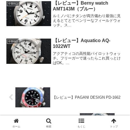
【レビュー】Berny watch
中華時計
AMT143M（ブルー）
ルミノバにチタンが両方備わり最強に見
えるとてとてベンリーなフィールドウォ
ッチ。ス...
【レビュー】Aquatico AQ-
中華時計
1022WT
アクアティコの高性能パイロットウォッ
チ。フリーガーで迷ったらこれ買っとけ
ばOK。...
【レビュー】PAGANI DESIGN PD-1662
【レビュー】San Martin SN005G
ホーム
検索
もくじ
トップ