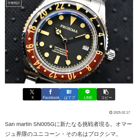
中華時計
X
Facebook
はてブ
LINE
コピー
2025.02.17
San martin SN005Gに新たなる挑戦者現る。オマー
ジュ界隈のユニコーン・その名はプロクシマ。