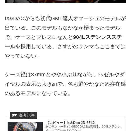
IX&DAOからも初代GMT達人オマージュのモデルが
出ている。このモデルもなかなか極まったモデル
で、ケースとブレスになんと
904Lステンレススチ
ール
を採用している。さすがのサンマもここまでは
やっていない。
ケース径は37mmとやや小ぶりながら、ベゼルやダ
イヤルの表示は大きめで、色も鮮やかなため存在感
のあるモデルになっている。
【レビュー】Ix＆Dao JD-6542
あのサンマーティンSN005の対抗馬現る。904Lステンレ
ス……だと……！スペッ...