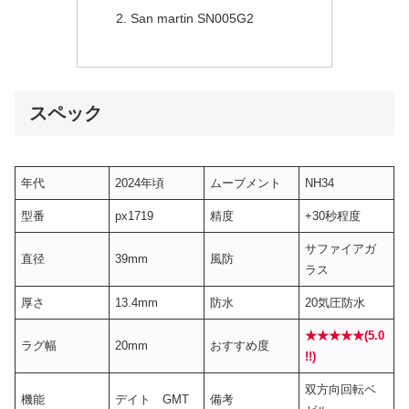
San martin SN005G2
スペック
年代
2024年頃
ムーブメント
NH34
型番
px1719
精度
+30秒程度
サファイアガ
直径
39mm
風防
ラス
厚さ
13.4mm
防水
20気圧防水
★★★★★(5.0
ラグ幅
20mm
おすすめ度
!!)
双方向回転ベ
機能
デイト GMT
備考