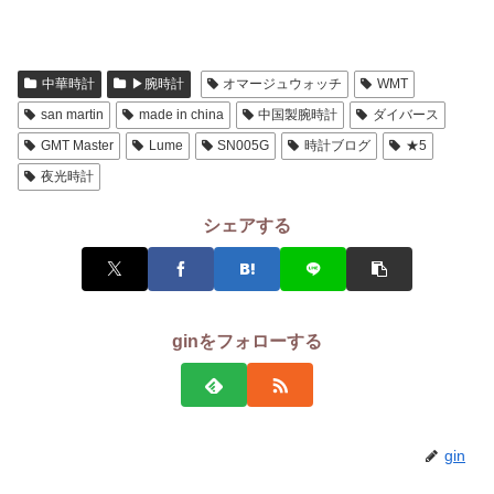
中華時計
▶腕時計
オマージュウォッチ
WMT
san martin
made in china
中国製腕時計
ダイバース
GMT Master
Lume
SN005G
時計ブログ
★5
夜光時計
シェアする
ginをフォローする
gin