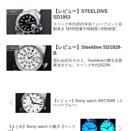
【レビュー】STEELDIVE
中華時計
SD1953
スペック年代2021年頃？ムーブメント自
動巻き NH35型番不明精度+30秒程度...
【レビュー】Steeldive SD1928-
中華時計
B
思わぬ伏兵その３。Steeldiveの贈る全面
夜光モデル。スペック年代2023年...
【レビュー】Berny watch AMT258M（ス
ーパーブルー）
【まとめ】Berny watch の魅力【ベンリ
ー】