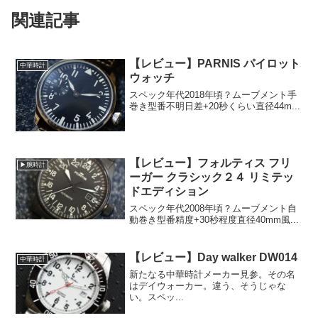
関連記事
【レビュー】PARNIS パイロット
中華時計
ウォッチ
スペック年代2018年頃？ムーブメント手
巻き型番不明日差+20秒くらい直径44m...
【レビュー】フォルティス フリ
▶腕時計
ーガー クラシック２４ リミテッ
ドエディション
スペック年代2008年頃？ムーブメント自
動巻き型番精度+30秒程度直径40mm風...
【レビュー】Day walker DW014
中華時計
新たなる中華時計メーカー見参。その名
はデイウォーカー。違う、そうじゃな
い。スペッ...