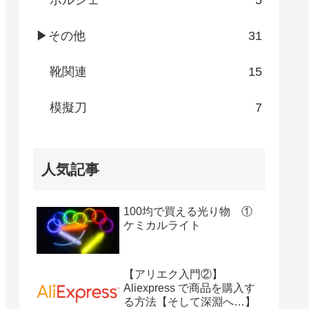
ポルシェ
5
▶その他
31
靴関連
15
模擬刀
7
人気記事
100均で買える光り物 ①
ケミカルライト
【アリエク入門②】
Aliexpress で商品を購入す
る方法【そして深淵へ…】