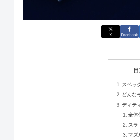
X
Facebook
目
スペッ
どんな
ディテ
全体
スラ
マズ