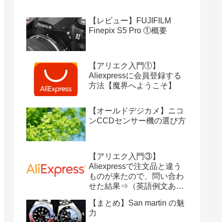
【レビュー】FUJIFILM
Finepix S5 Pro ①概要
【アリエク入門①】
Aliexpressに会員登録する
方法【魔界へようこそ】
【オールドデジカメ】ニコ
ンCCDセンサー機の選び方
【アリエク入門③】
Aliexpressで注文品と違う
ものが来たので、問い合わ
せた結果⇒（英語例文あ
り）
【まとめ】San martin の魅
力