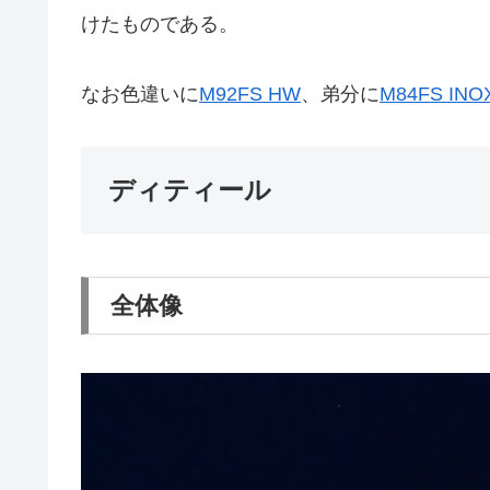
けたものである。
なお色違いに
M92FS HW
、弟分に
M84FS INO
ディティール
全体像