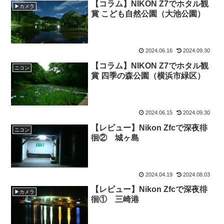
【コラム】NIKON Z7でホタル観
▶カメラ
賞 こども自然公園（大池公園）
2024.06.16
2024.09.30
【コラム】NIKON Z7でホタル観
ニコン
賞 四季の森公園（横浜市緑区）
2024.06.15
2024.09.30
【レビュー】Nikon Zfcで深夜徘
ニコン
徊② 城ヶ島
2024.04.19
2024.08.03
【レビュー】Nikon Zfcで深夜徘
▶カメラ
徊① 三崎港