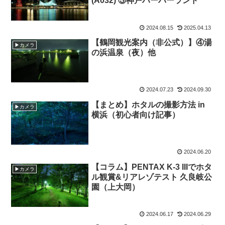
(A032) ③神戸ハーバーランド
2024.08.15
2025.04.13
【鶴岡観光案内（非公式）】④湯
▶カメラ
の浜温泉（夜）他
2024.07.23
2024.09.30
【まとめ】ホタルの撮影方法 in
▶カメラ
横浜（初心者向け記事）
2024.06.20
【コラム】PENTAX K-3 IIIでホタ
▶カメラ
ル観賞&リアレゾテスト 久良岐公
園（上大岡）
2024.06.17
2024.06.29