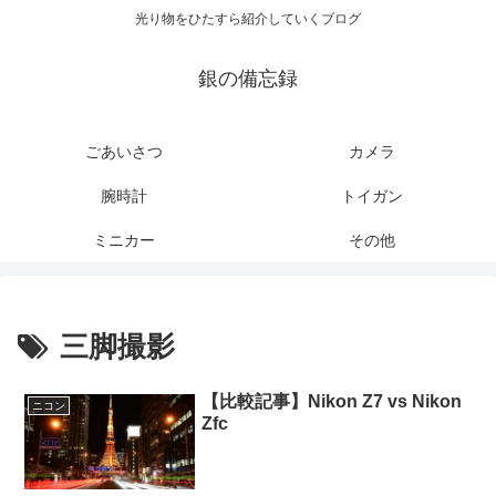
光り物をひたすら紹介していくブログ
銀の備忘録
ごあいさつ
カメラ
腕時計
トイガン
ミニカー
その他
三脚撮影
【比較記事】Nikon Z7 vs Nikon
ニコン
Zfc