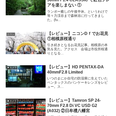
アを楽しまない ①
ランボー癒しの午後半休。というわけで
等々力渓谷まで森林浴に行ってきまし
た。(fu...
【レビュー】ニコンDｆでお花見
ニコン
①相模原桜通り
引き続きとなるお花見記事。相模原の本
気を見た。アクセス 会場は市役所桜通
りとなる...
【レビュー】HD PENTAX-DA
▶カメラ
40mmF2.8 Limited
いつのまにか自宅の防湿庫に生えていた
ペンタックスのパンケーキレンズをレビ
ュー。ス...
【レビュー】Tamron SP 24-
▶カメラ
70mm F2.8 Di VC USD G2
(A032) ②日牟禮八幡宮