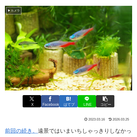
▶カメラ
X
Facebook
はてブ
LINE
コピー
2023.03.16
2026.03.25
前回の続き。
遠景ではいまいちしゃっきりしなかっ