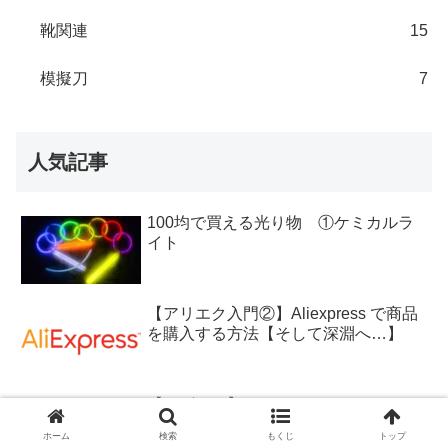
靴関連
15
模擬刀
7
人気記事
100均で買える光り物 ①ケミカルラ
イト
【アリエク入門②】Aliexpress で商品
を購入する方法【そして深淵へ…】
【レビュー】FUJIFILM Finepix S5 Pro
①概要
ホーム
検索
もくじ
トップ