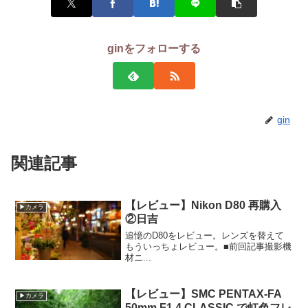
ginをフォローする
gin
関連記事
【レビュー】Nikon D80 再購入
▶カメラ
②日吉
追憶のD80をレビュー。レンズを替えて
もういっちょレビュー。■前回記事撮影機
材ニ...
【レビュー】SMC PENTAX-FA
▶カメラ
50mm F1.4 CLASSIC で虹色フレ