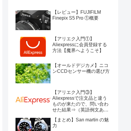
【レビュー】FUJIFILM
Finepix S5 Pro ①概要
【アリエク入門①】
Aliexpressに会員登録する
方法【魔界へようこそ】
【オールドデジカメ】ニコ
ンCCDセンサー機の選び方
【アリエク入門③】
Aliexpressで注文品と違う
ものが来たので、問い合わ
せた結果⇒（英語例文あ
り）
【まとめ】San martin の魅
力