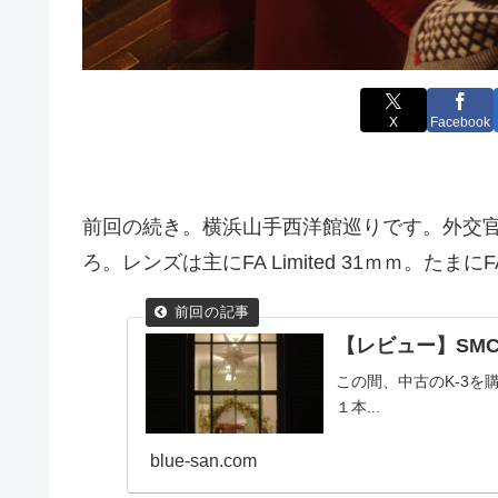
X
Facebook
前回の続き。横浜山手西洋館巡りです。外交
ろ。レンズは主にFA Limited 31ｍｍ。たまにFA L
【レビュー】SMC PE
この間、中古のK-3
１本...
blue-san.com