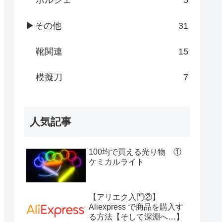
ポルシェ
5
▶その他
31
靴関連
15
模擬刀
7
人気記事
100均で買える光り物 ①
ケミカルライト
【アリエク入門②】
Aliexpress で商品を購入す
る方法【そして深淵へ…】