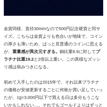
金貨同様、直径30mmなので500円記念硬貨と同サ
イズ。こちらは金貨よりも色合いが地味で、コイン
の厚さも薄いため、ぱっと見普通のコインに思える
が、
重量感が異次元すぎる。
銅比重8.9に対して
プ
ラチナ比重19.2
と2倍以上重い。この異様なズッシ
リ感は病みつきになる。
初めて入手したのは2015年で、それ以来プラチナ
の価格が安値更新するごとに何枚か買い足していっ
たが、1g=3,000円以下で買える日は多分もうこな
いかもしれない…。それでもゴールドよりはずっと