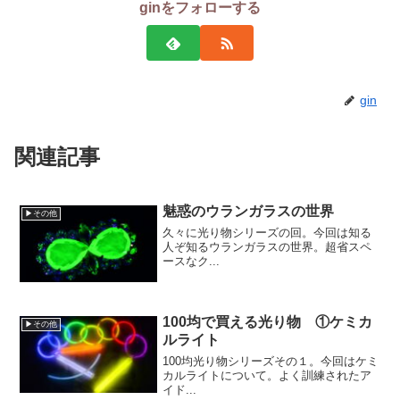
ginをフォローする
gin
関連記事
魅惑のウランガラスの世界
▶その他
久々に光り物シリーズの回。今回は知る
人ぞ知るウランガラスの世界。超省スペ
ースなク...
100均で買える光り物 ①ケミカ
▶その他
ルライト
100均光り物シリーズその１。今回はケミ
カルライトについて。よく訓練されたア
イド...