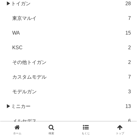
▶トイガン
28
東京マルイ
7
WA
15
KSC
2
その他トイガン
2
カスタムモデル
7
モデルガン
3
▶ミニカー
13
メルセデス
6
ホーム
検索
もくじ
トップ
ポルシェ
5