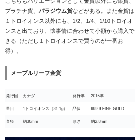
こちらもバリエーションとして金貨以外にも銀貨、
プラチナ貨、
パラジウム貨
などがある。また金貨は
１トロイオンス以外にも、1/2、1/4、1/10トロイオ
ンスと出ており、懐事情に合わせて小額から購入で
きる（ただし１トロイオンスで買うのが一番お
得）。
メープルリーフ金貨
発行国
カナダ
発行年
2015年
量目
1トロイオンス（31.1g）
品位
999.9 FINE GOLD
直径
約30mm
厚さ
約2.8mm