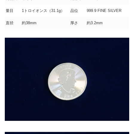
量目
1トロイオンス（31.1g）
品位
999.9 FINE SILVER
直径
約38mm
厚さ
約3.2mm