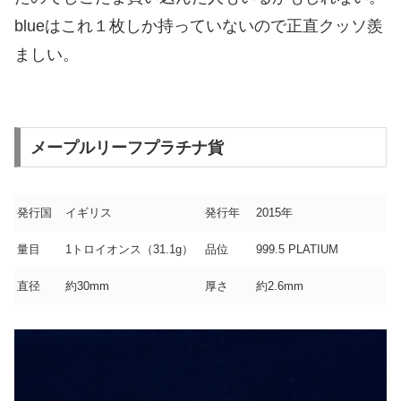
blueはこれ１枚しか持っていないので正直クッソ羨
ましい。
メープルリーフプラチナ貨
発行国
イギリス
発行年
2015年
量目
1トロイオンス（31.1g）
品位
999.5 PLATIUM
直径
約30mm
厚さ
約2.6mm