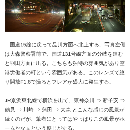
国道15線に戻って品川方面へ北上する。写真左側
は大森警察署前で、国道131号線方面の分岐を進む
と羽田方面に出る。こちらも独特の雰囲気があり空
港労働者の町という雰囲気がある。このレンズで絞
り開放F1.8で撮るとフレアが盛大に発生する。
JR京浜東北線で横浜を出て、東神奈川 ⇒ 新子安 ⇒
鶴見 ⇒ 川崎 ⇒ 蒲田 ⇒ 大森 とこんな感じの風景が
続くのだが、筆者にとってはやっぱりこの風景がホ
ームかなぁという感じがする。