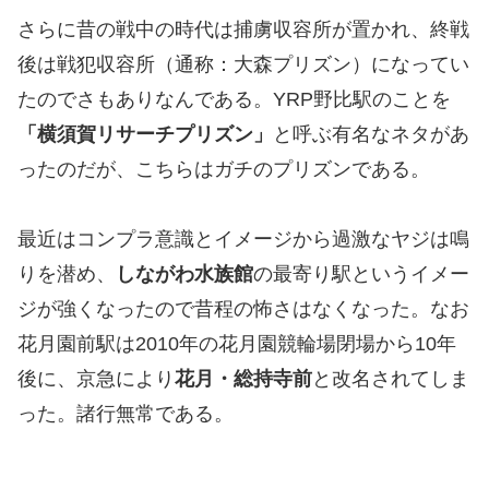
さらに昔の戦中の時代は捕虜収容所が置かれ、終戦
後は戦犯収容所（通称：大森プリズン）になってい
たのでさもありなんである。YRP野比駅のことを
「横須賀リサーチプリズン」
と呼ぶ有名なネタがあ
ったのだが、こちらはガチのプリズンである。
最近はコンプラ意識とイメージから過激なヤジは鳴
りを潜め、
しながわ水族館
の最寄り駅というイメー
ジが強くなったので昔程の怖さはなくなった。なお
花月園前駅は2010年の花月園競輪場閉場から10年
後に、京急により
花月・総持寺前
と改名されてしま
った。諸行無常である。