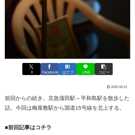
X
Facebook
はてブ
LINE
コピー
2025.06.22
前回からの続き。京急蒲田駅～平和島駅を散歩した
話。今回は梅屋敷駅から国道15号線を北上する。
■前回記事はコチラ