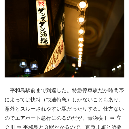
平和島駅前まで到達した。特急停車駅だが時間帯
によっては快特（快速特急）しかないこともあり、
意外とスルーされやすい駅だったりする。仕方ない
のでエアポート急行にのるのだが、青物横丁 ⇒ 立
会川 ⇒ 平和島と３駅かかるので、京急川崎と所要