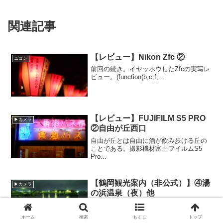
関連記事
【レビュー】Nikon Zfc ②
ニコン
前回の続き。イヤッホウしたZfcの実写レ
ビュー。(function(b,c,f,...
【レビュー】FUJIFILM S5 PRO
▶カメラ
②自由が丘西口
自由が丘とは自由に酒が飲み歩ける丘の
ことである。撮影機材富士フイルムS5
Pro...
【鶴岡観光案内（非公式）】④湯
▶カメラ
の浜温泉（夜）他
鶴岡市の魅力を非公式に発信するコーナ
ー。日本海の夜の静寂（しじま）に身を
ホーム
検索
もくじ
トップ
委ねる。...