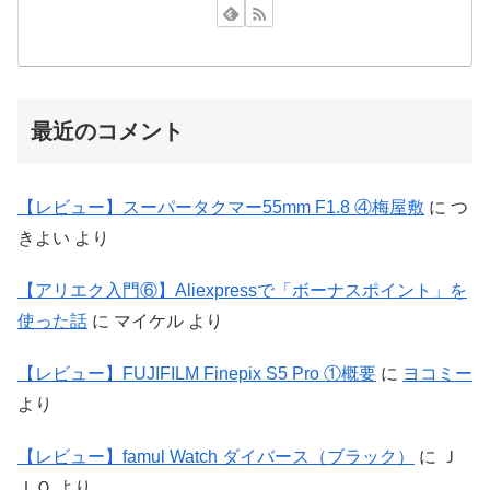
最近のコメント
【レビュー】スーパータクマー55mm F1.8 ④梅屋敷
に
つ
きよい
より
【アリエク入門⑥】Aliexpressで「ボーナスポイント」を
使った話
に
マイケル
より
【レビュー】FUJIFILM Finepix S5 Pro ①概要
に
ヨコミー
より
【レビュー】famul Watch ダイバース（ブラック）
に
Ｊ
ＩＯ
より