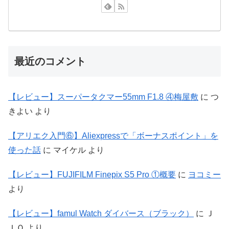
最近のコメント
【レビュー】スーパータクマー55mm F1.8 ④梅屋敷
に
つ
きよい
より
【アリエク入門⑥】Aliexpressで「ボーナスポイント」を
使った話
に
マイケル
より
【レビュー】FUJIFILM Finepix S5 Pro ①概要
に
ヨコミー
より
【レビュー】famul Watch ダイバース（ブラック）
に
Ｊ
ＩＯ
より