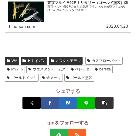
東京マルイ M92F ミリタリー（ゴールド塗装）②
東京マルイM92Fのまとめ記事です。あなたが落としたの
はこの金のベレッタですか？...
2023.04.23
blue-san.com
WA
▶トイガン
カスタムモデル
ガスブローバック
M92FS
ウエスタンアームズ
ベレッタ
beretta
ゴールドメッキ
金メッキ
ゴールド塗装
シェアする
ginをフォローする