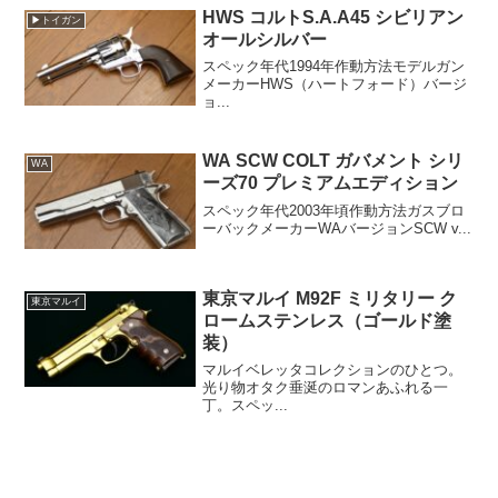
HWS コルトS.A.A45 シビリアン
▶トイガン
オールシルバー
スペック年代1994年作動方法モデルガン
メーカーHWS（ハートフォード）バージ
ョ...
WA SCW COLT ガバメント シリ
WA
ーズ70 プレミアムエディション
スペック年代2003年頃作動方法ガスブロ
ーバックメーカーWAバージョンSCW v...
東京マルイ M92F ミリタリー ク
東京マルイ
ロームステンレス（ゴールド塗
装）
マルイベレッタコレクションのひとつ。
光り物オタク垂涎のロマンあふれる一
丁。スペッ...