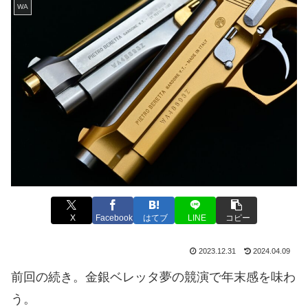
WA
X
Facebook
はてブ
LINE
コピー
2023.12.31
2024.04.09
前回の続き。金銀ベレッタ夢の競演で年末感を味わ
う。