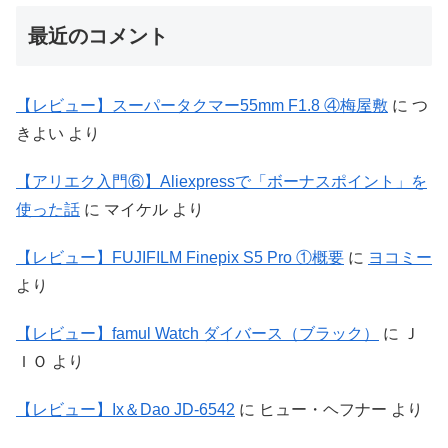
最近のコメント
【レビュー】スーパータクマー55mm F1.8 ④梅屋敷
に
つ
きよい
より
【アリエク入門⑥】Aliexpressで「ボーナスポイント」を
使った話
に
マイケル
より
【レビュー】FUJIFILM Finepix S5 Pro ①概要
に
ヨコミー
より
【レビュー】famul Watch ダイバース（ブラック）
に
Ｊ
ＩＯ
より
【レビュー】Ix＆Dao JD-6542
に
ヒュー・ヘフナー
より