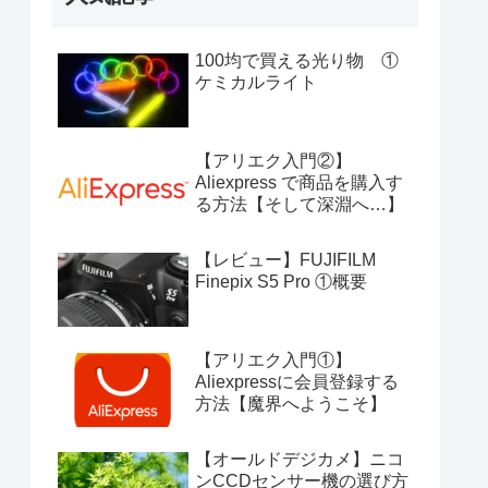
100均で買える光り物 ①
ケミカルライト
【アリエク入門②】
Aliexpress で商品を購入す
る方法【そして深淵へ…】
【レビュー】FUJIFILM
Finepix S5 Pro ①概要
【アリエク入門①】
Aliexpressに会員登録する
方法【魔界へようこそ】
【オールドデジカメ】ニコ
ンCCDセンサー機の選び方