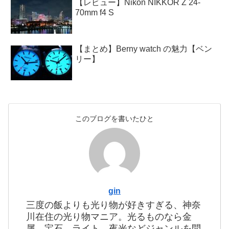
【レビュー】Nikon NIKKOR Z 24-
70mm f4 S
【まとめ】Berny watch の魅力【ベン
リー】
このブログを書いたひと
gin
三度の飯よりも光り物が好きすぎる、神奈
川在住の光り物マニア。光るものなら金
属、宝石、ライト、夜光などジャンルを問