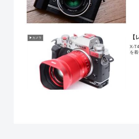
【レ
▶カメラ
X-
を着