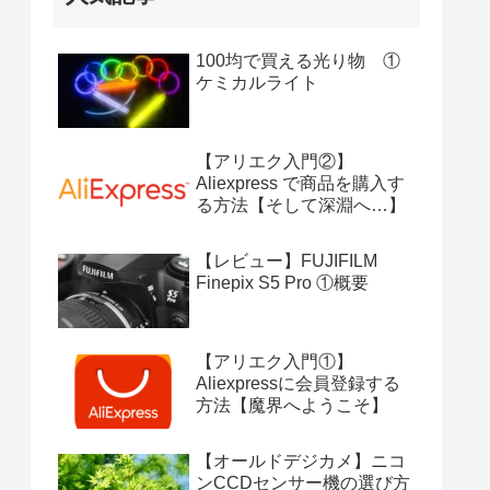
100均で買える光り物 ①
ケミカルライト
【アリエク入門②】
Aliexpress で商品を購入す
る方法【そして深淵へ…】
【レビュー】FUJIFILM
Finepix S5 Pro ①概要
【アリエク入門①】
Aliexpressに会員登録する
方法【魔界へようこそ】
【オールドデジカメ】ニコ
ンCCDセンサー機の選び方