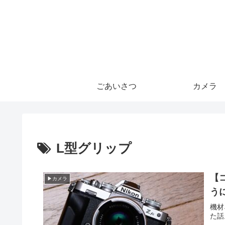
ごあいさつ
カメラ
L型グリップ
【
▶カメラ
う
機材
た話